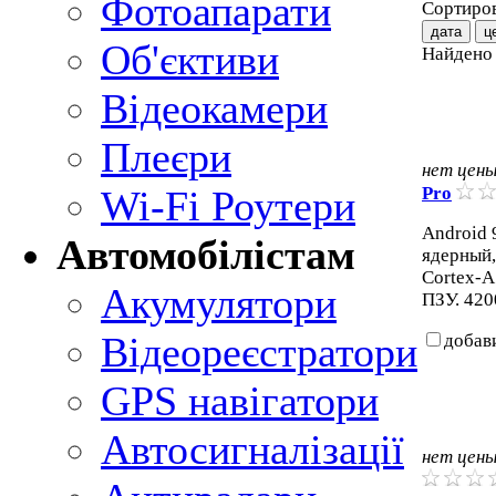
Фотоапарати
Сортиров
дата
ц
Об'єктиви
Найден
Відеокамери
Плеєри
нет цен
Pro
Wi-Fi Роутери
Android 9
Автомобілістам
ядерный,
Cortex-A
Акумулятори
ПЗУ. 420
Відеореєстратори
добав
GPS навігатори
Автосигналізації
нет цен