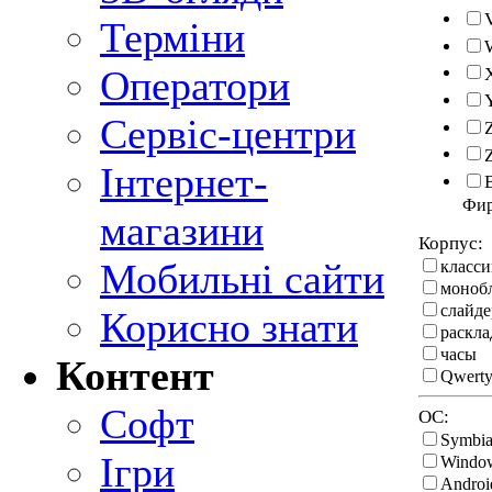
Терміни
Оператори
Сервіс-центри
Інтернет-
Фи
магазини
Корпус:
Мобильні сайти
класси
моноб
слайде
Корисно знати
раскл
часы
Контент
Qwerty
Софт
ОС:
Symbi
Ігри
Windo
Androi