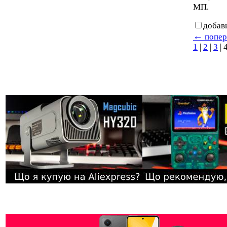
МП.
добав
←
попер
1
|
2
|
3
|