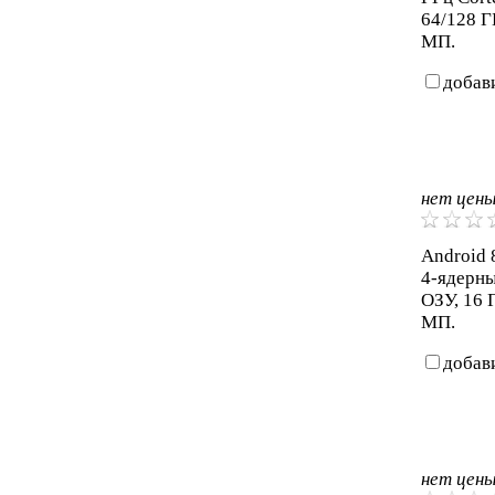
64/128 Г
МП.
добав
нет цен
Android 8
4-ядерны
ОЗУ, 16 
МП.
добав
нет цен