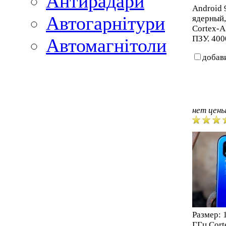
Антирадари
Android 9
Автогарнітури
ядерный,
Cortex-A
ПЗУ. 400
Автомагнітоли
добав
нет цен
Размер: 
ГГц Cort