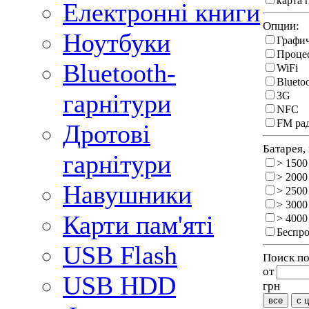
карта 
Електронні книги
Опции:
Ноутбуки
Графи
Процес
Bluetooth-
WiFi
Blueto
гарнітури
3G
NFC
FM ра
Дротові
Батарея,
гарнітури
> 1500
> 2000
Навушники
> 2500
> 3000
Карти пам'яті
> 4000
Беспро
USB Flash
Поиск по
от
USB HDD
грн
все
с 