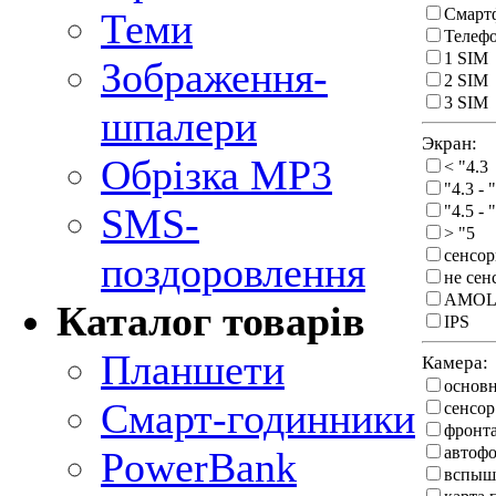
Смарт
Теми
Телеф
1 SIM
Зображення-
2 SIM
3 SIM
шпалери
Экран:
Обрізка MP3
< "4.3
"4.3 - 
SMS-
"4.5 - 
> "5
сенсо
поздоровлення
не се
AMOL
Каталог товарів
IPS
Планшети
Камера:
основ
Смарт-годинники
сенсор
фронт
автоф
PowerBank
вспыш