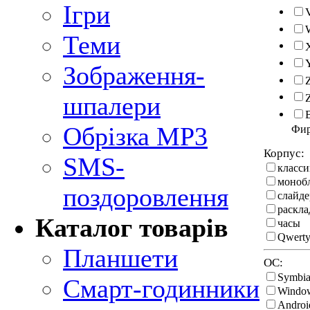
Ігри
Теми
Зображення-
шпалери
Обрізка MP3
Фи
Корпус:
SMS-
класси
моноб
поздоровлення
слайде
раскл
Каталог товарів
часы
Qwerty
Планшети
ОС:
Symbi
Смарт-годинники
Windo
Androi