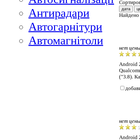
Сортиров
Антирадари
дата
ц
Найден
Автогарнітури
Автомагнітоли
нет цен
Android 2
Qualcom
("3.8). К
добав
нет цен
Android 2