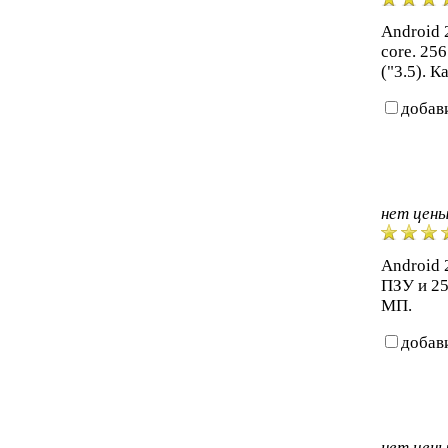
Android 2
core. 25
("3.5). К
добав
нет цен
Android 
ПЗУ и 25
МП.
добав
нет цен