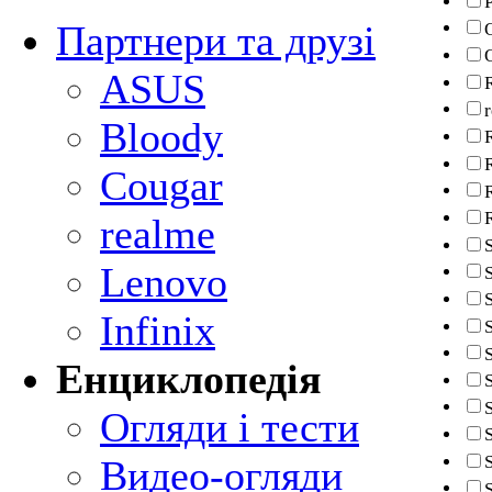
P
Партнери та друзі
ASUS
Bloody
Cougar
realme
Lenovo
Infinix
Енциклопедія
S
Огляди і тести
Видео-огляди