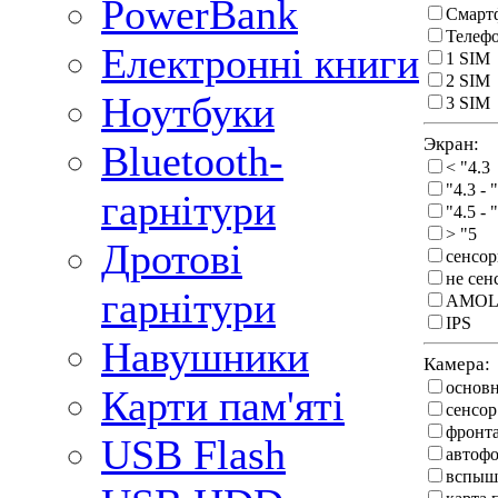
PowerBank
Смарт
Телеф
Електронні книги
1 SIM
2 SIM
Ноутбуки
3 SIM
Экран:
Bluetooth-
< "4.3
"4.3 - 
гарнітури
"4.5 - 
> "5
Дротові
сенсо
не се
гарнітури
AMOL
IPS
Навушники
Камера:
основ
Карти пам'яті
сенсор
фронт
USB Flash
автоф
вспыш