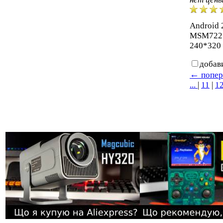
Android 
MSM7225
240*320 
добав
←
попер
...
|
11
|
1