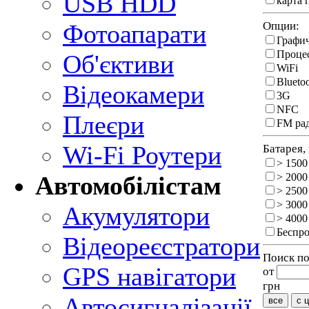
USB HDD
карта 
Опции:
Фотоапарати
Графи
Процес
Об'єктиви
WiFi
Blueto
Відеокамери
3G
NFC
Плеєри
FM ра
Wi-Fi Роутери
Батарея,
> 1500
> 2000
Автомобілістам
> 2500
> 3000
Акумулятори
> 4000
Беспро
Відеореєстратори
Поиск по
GPS навігатори
от
грн
Автосигналізації
все
с 