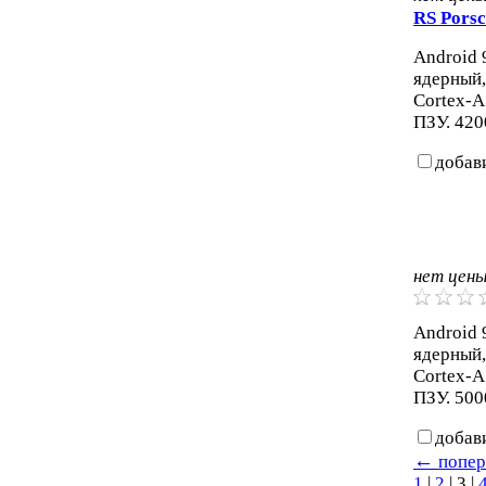
RS Porsc
Android 9
ядерный,
Cortex-A
ПЗУ. 420
добав
нет цен
Android 9
ядерный,
Cortex-A
ПЗУ. 500
добав
←
попер
1
|
2
|
3
|