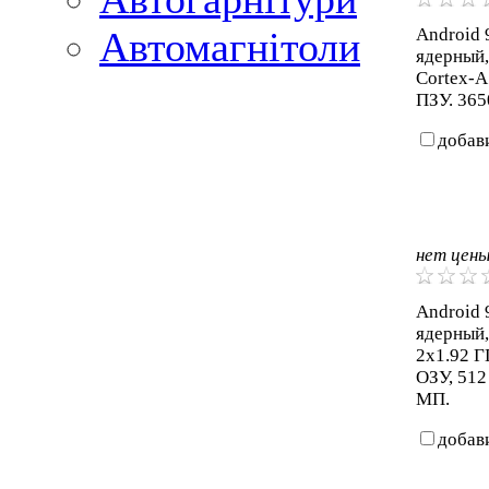
Android 9
Автомагнітоли
ядерный,
Cortex-A
ПЗУ. 365
добав
нет цен
Android 9
ядерный,
2x1.92 Г
ОЗУ, 512
МП.
добав