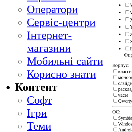
Оператори
Сервіс-центри
Інтернет-
магазини
Фи
Мобильні сайти
Корпус:
Корисно знати
класси
моноб
слайде
Контент
раскл
часы
Софт
Qwerty
Ігри
ОС:
Symbi
Теми
Windo
Androi