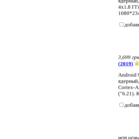
ядерный,
4x1.8 ГГ
1080*234
добав
3,699
гр
(2019)
Android 9
ядерный,
Cortex-A
("6.21).
добав
нет цен