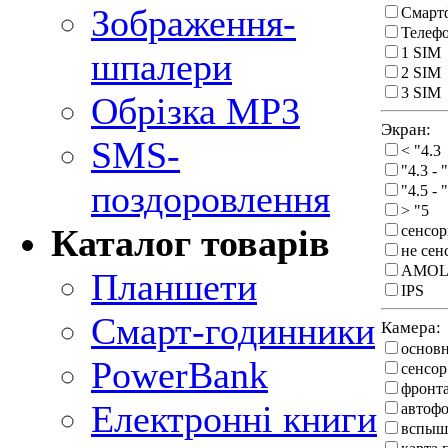
Зображення-
Смарт
Телеф
1 SIM
шпалери
2 SIM
3 SIM
Обрізка MP3
Экран:
SMS-
< "4.3
"4.3 - 
поздоровлення
"4.5 - 
> "5
сенсо
Каталог товарів
не се
AMOL
Планшети
IPS
Смарт-годинники
Камера:
основ
PowerBank
сенсор
фронт
Електронні книги
автоф
вспыш