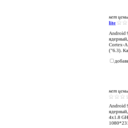
нет цен
lite
Android 9
ядерный,
Cortex-A
("6.3). 
добав
нет цен
Android 9
ядерный,
4x1.8 GH
1080*231