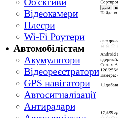
Об'єктиви
Сортиров
дата
ц
Відеокамери
Найден
Плеєри
Wi-Fi Роутери
нет цен
Автомобілістам
Android 9
Акумулятори
ядерный,
Cortex-A
Відеореєстратори
128/256/
Камера: 
GPS навігатори
добав
Автосигналізації
Антирадари
17,589
г
Автогарнітури