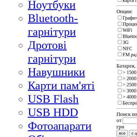
карта 
Ноутбуки
Опции:
Bluetooth-
Графи
Процес
гарнітури
WiFi
Blueto
Дротові
3G
NFC
FM ра
гарнітури
Батарея,
Навушники
> 1500
> 2000
Карти пам'яті
> 2500
> 3000
USB Flash
> 4000
Беспро
USB HDD
Поиск по
от
Фотоапарати
грн
все
с 